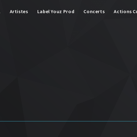
l
Artistes
Label Youz Prod
Concerts
Actions C