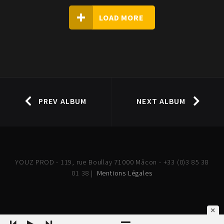
LOAD MORE
PREV ALBUM
NEXT ALBUM
YOUZ PROD - 119, rue Boullay 71000 Mâcon - +33 (0)3 85 38
01 38 |
Mentions Légales