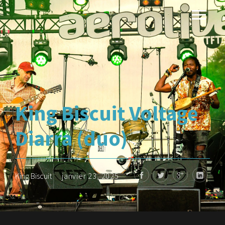
King Biscuit Voltage
Diarra (duo)
King Biscuit
janvier 23, 2025