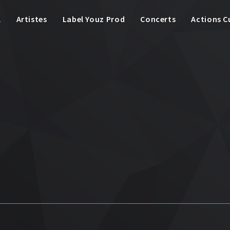
l
Artistes
Label Youz Prod
Concerts
Actions C