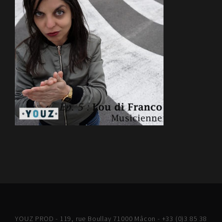
YOUZ PROD - 119, rue Boullay 71000 Mâcon - +33 (0)3 85 38