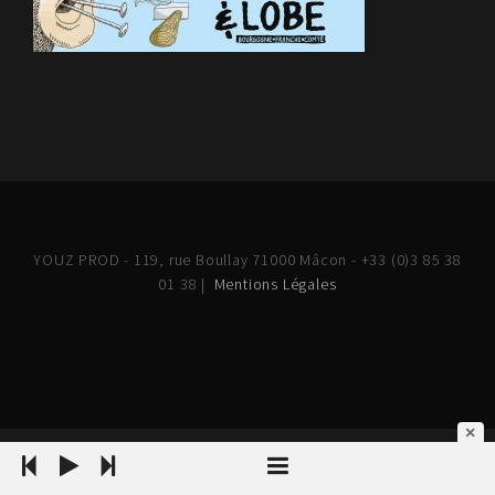
YOUZ PROD - 119, rue Boullay 71000 Mâcon - +33 (0)3 85 38
01 38 |
Mentions Légales