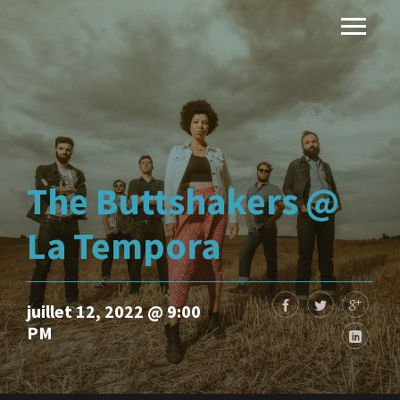
The Buttshakers @
La Tempora
juillet 12, 2022 @ 9:00
PM