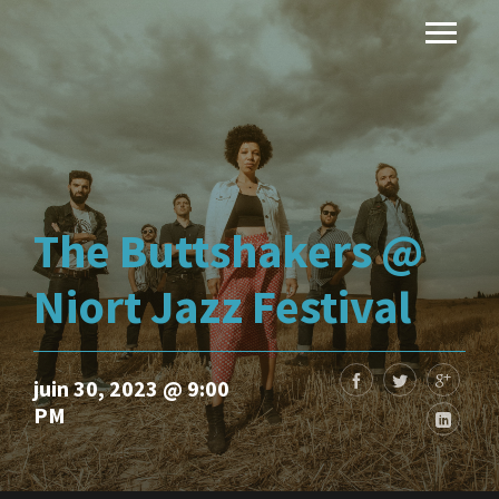
The Buttshakers @
Niort Jazz Festival
juin 30, 2023 @ 9:00
PM