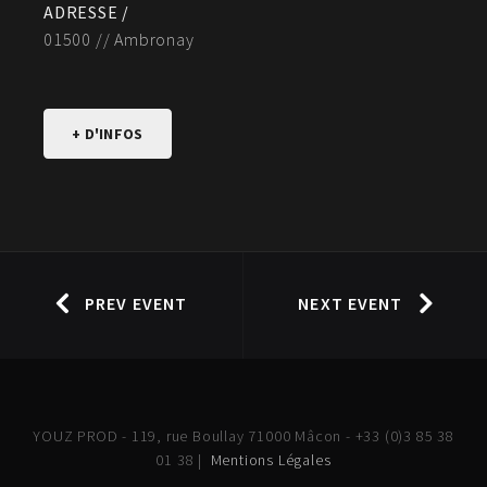
ADRESSE /
01500 // Ambronay
+ D'INFOS
PREV EVENT
NEXT EVENT
YOUZ PROD - 119, rue Boullay 71000 Mâcon - +33 (0)3 85 38
01 38 |
Mentions Légales