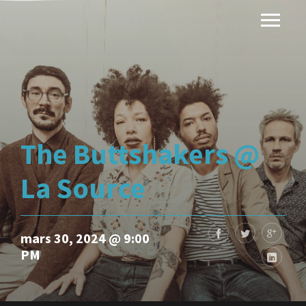
The Buttshakers @
La Source
mars 30, 2024 @ 9:00
PM