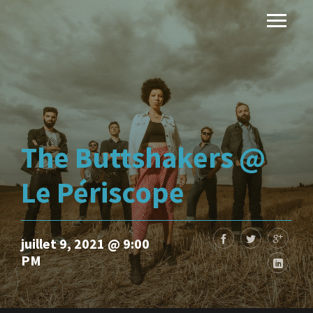
The Buttshakers @
Le Périscope
juillet 9, 2021 @ 9:00
PM