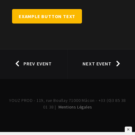
EXAMPLE BUTTON TEXT
PREV EVENT
NEXT EVENT
YOUZ PROD - 119, rue Boullay 71000 Mâcon - +33 (0)3 85 38
01 38 |
Mentions Légales