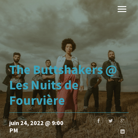
The Buttshakers @
Les Nuits de
Fourvière
juin 24, 2022 @ 9:00
PM