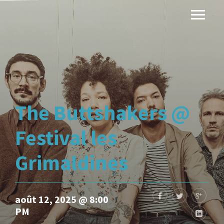
The Buttshakers @
Festival les
Grimaldines
août 12, 2025 @ 8:00
PM