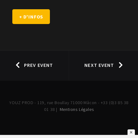
+ D'INFOS
PREV EVENT
NEXT EVENT
YOUZ PROD - 119, rue Boullay 71000 Mâcon - +33 (0)3 85 38
01 38 |
Mentions Légales