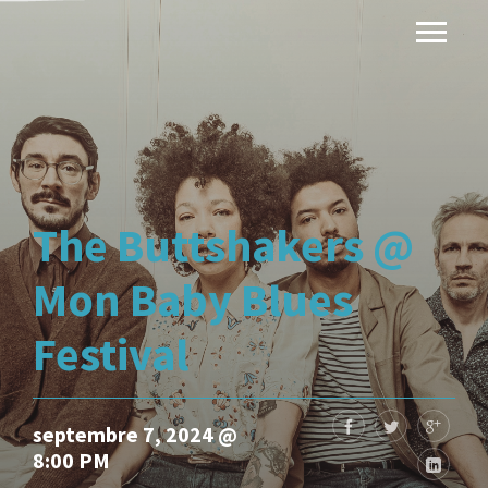
The Buttshakers @
Mon Baby Blues
Festival
septembre 7, 2024 @
8:00 PM