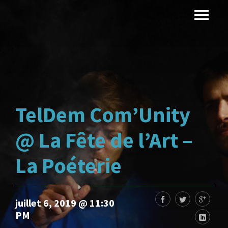
TelDem Com’Unity
@ La Fête de l’Art –
La Poéterie
juillet 6, 2019 @ 11:30
PM