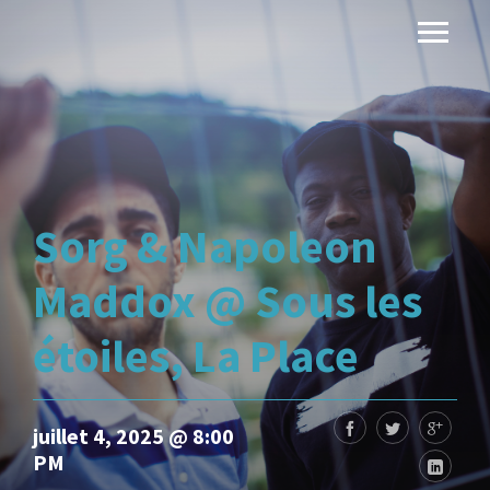
Sorg & Napoleon
Maddox @ Sous les
étoiles, La Place
juillet 4, 2025 @ 8:00
PM