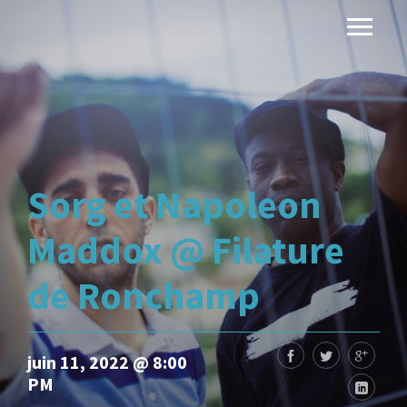
Sorg et Napoleon
Maddox @ Filature
de Ronchamp
juin 11, 2022 @ 8:00
PM