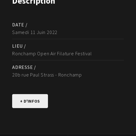
Description
DATE /
Samedi 11 Juin 2022
LIEU /
Ronchamp Open Air Filature Festival
ADRESSE /
20b rue Paul Strass - Ronchamp
+ D'INFOS