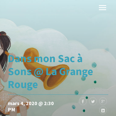
Dans mon Sac à
Sons @ La Grange
Rouge
mars 4, 2020 @ 2:30
PM