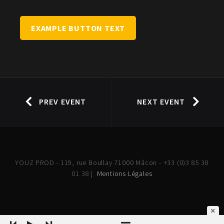
EXAMPLE BUTTON TEXT
PREV EVENT
NEXT EVENT
YOUZ PROD - 119, rue Boullay 71000 Mâcon - +33 (0)3 85 38
01 38 |
Mentions Légales