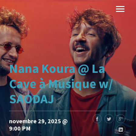
Nana Koura @ La
Cave à Musique w/
SAODAJ
novembre 29, 2025 @
9:00 PM