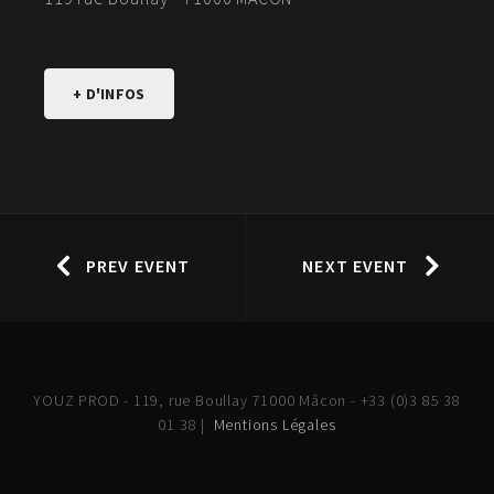
+ D'INFOS
PREV EVENT
NEXT EVENT
YOUZ PROD - 119, rue Boullay 71000 Mâcon - +33 (0)3 85 38
01 38 |
Mentions Légales