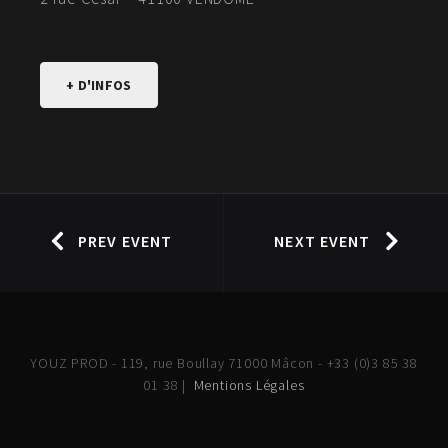
+ D'INFOS
PREV EVENT
NEXT EVENT
YOUZ PROD - 119, rue Boullay 71000 Mâcon - +33 (0)3 85 38
01 38 |
Mentions Légales