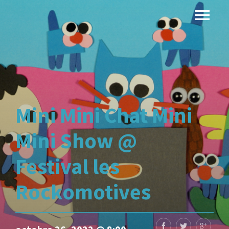
Mini Mini Chat Mini
Mini Show @
Festival les
Rockomotives