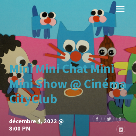
Mini Mini Chat Mini
Mini Show @ Cinéma
CityClub
décembre 4, 2022 @
8:00 PM