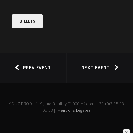
BILLETS
PREV EVENT
NEXT EVENT
YOUZ PROD - 119, rue Boullay 71000 Mâcon - +33 (0)3 85 38
01 38 |
Mentions Légales