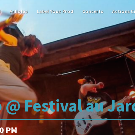
l
Artistes
Label Youz Prod
Concerts
Actions C
 @ Festival au Jar
00 PM