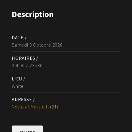
Description
DATE /
Samedi 3 Octobre 2020
HORAIRES /
20h00 à 23h30
LIEU /
White
ADRESSE /
Nesle et Massoult (21)