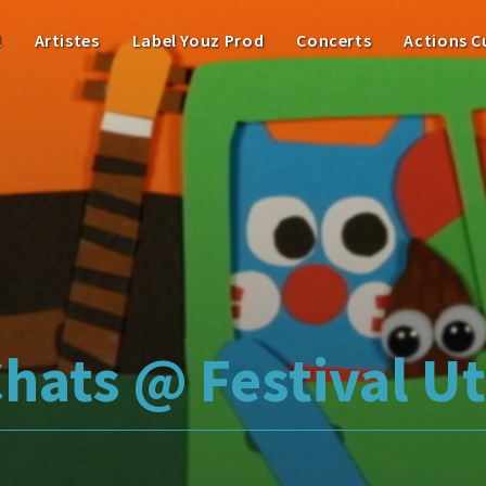
l
Artistes
Label Youz Prod
Concerts
Actions C
Chats @ Festival U