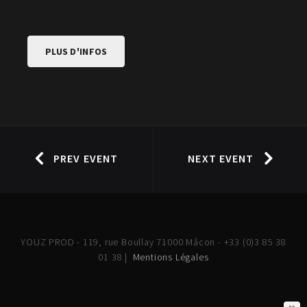
PLUS D'INFOS
PREV EVENT
NEXT EVENT
YOUZ PROD - 119, rue Boullay 71000 Mâcon - +33 (0)3 85 38
01 38 |
Mentions Légales