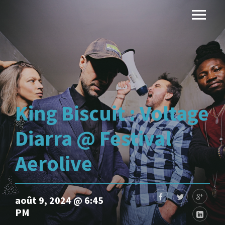
King Biscuit : Voltage
Diarra @ Festival
Aerolive
août 9, 2024 @ 6:45
PM