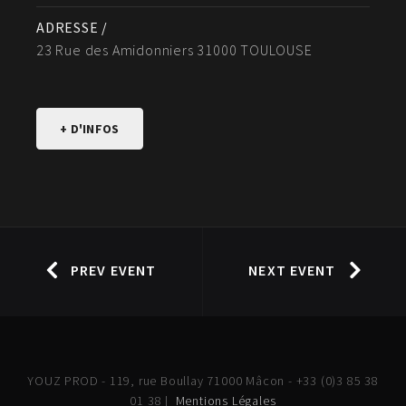
ADRESSE /
23 Rue des Amidonniers 31000 TOULOUSE
+ D'INFOS
PREV EVENT
NEXT EVENT
YOUZ PROD - 119, rue Boullay 71000 Mâcon - +33 (0)3 85 38
01 38 |
Mentions Légales