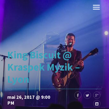
King Biscuit @
Kraspek Myzik –
Lyon
mai 26, 2017 @ 9:00
PM