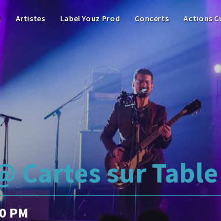
l
Artistes
Label Youz Prod
Concerts
Actions C
@ Cartes sur Table
00 PM