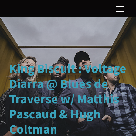
King Biscuit : Voltage
Diarra @ Blues de
Traverse w/ Matthis
Pascaud & Hugh
Coltman