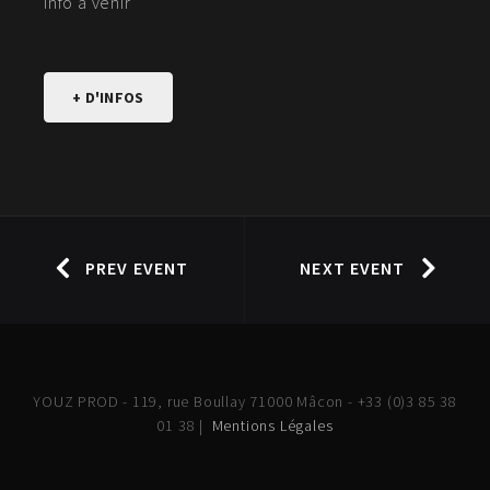
Info à venir
+ D'INFOS
PREV EVENT
NEXT EVENT
YOUZ PROD - 119, rue Boullay 71000 Mâcon - +33 (0)3 85 38
01 38 |
Mentions Légales