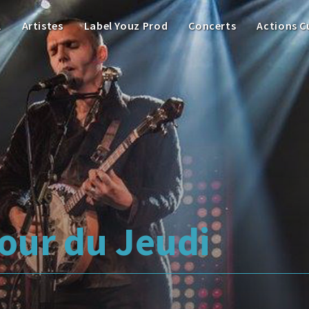
l
Artistes
Label Youz Prod
Concerts
Actions C
tour du Jeudi