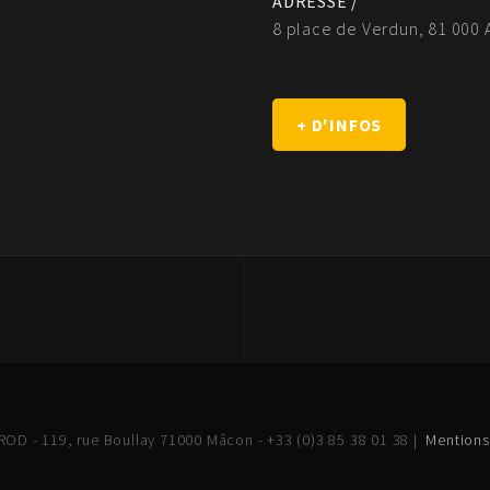
ADRESSE /
8 place de Verdun, 81 000 
+ D'INFOS
OD - 119, rue Boullay 71000 Mâcon - +33 (0)3 85 38 01 38 |
Mentions