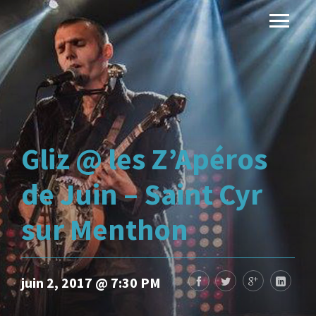
Gliz @ les Z’Apéros
de Juin – Saint Cyr
sur Menthon
juin 2, 2017 @ 7:30 PM