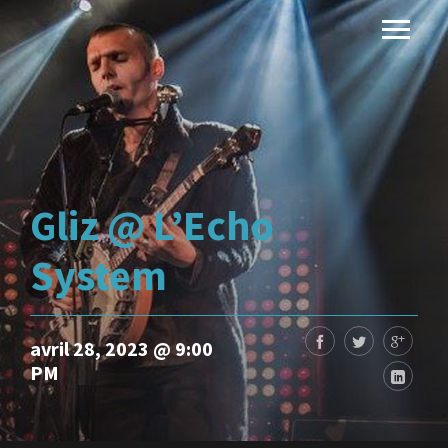
Gliz @ L’Echo
System
avril 28, 2023 @ 9:00
PM