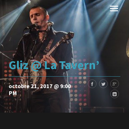
Gliz @ La Tavern’
octobre 21, 2017 @ 9:00
PM