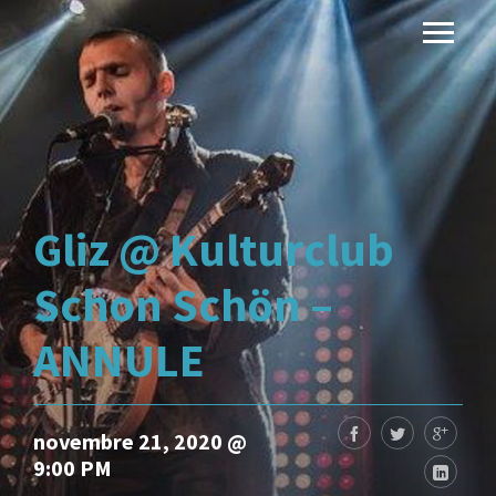
Gliz @ Kulturclub
Schon Schön –
ANNULE
novembre 21, 2020 @
9:00 PM