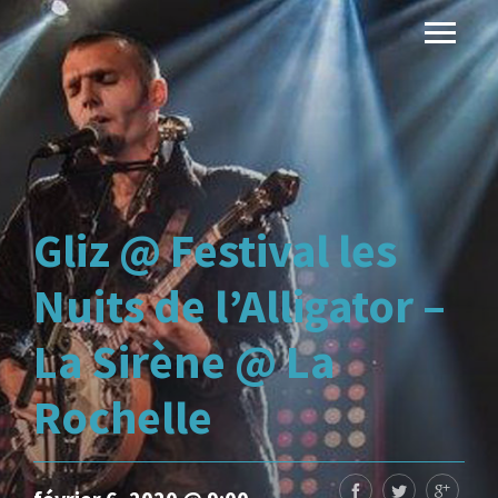
Gliz @ Festival les
Nuits de l’Alligator –
La Sirène @ La
Rochelle