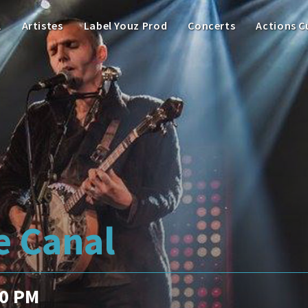
l
Artistes
Label Youz Prod
Concerts
Actions C
e Canal
00 PM