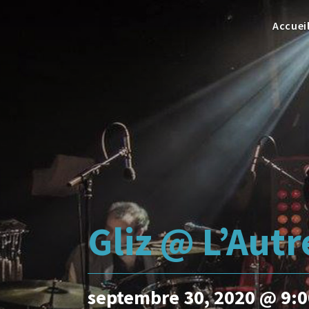
Accuei
Gliz @ L’Autr
septembre 30, 2020 @ 9: