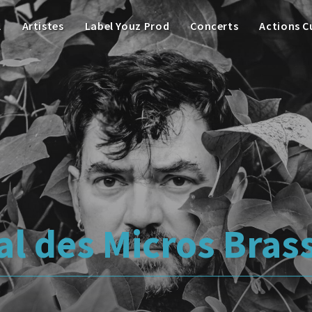
l
Artistes
Label Youz Prod
Concerts
Actions C
val des Micros Bras