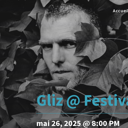
Accuei
Gliz @ Festi
mai 26, 2025 @ 8:00 PM