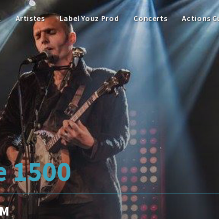
l
Artistes
Label Youz Prod
Concerts
Actions C
e 1500
PM