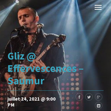
Gliz @
Effervescences –
Saumur
juillet 24, 2021 @ 9:00
PM