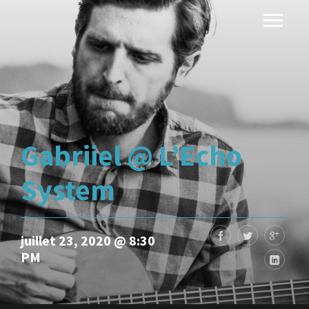
Gabriiel @ L’Echo
System
juillet 23, 2020 @ 8:30
PM