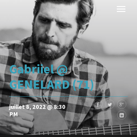
Gabriiel @
GENELARD (71)
juillet 8, 2022 @ 8:30
PM