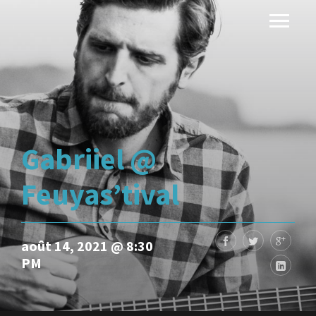
Gabriiel @
Feuyas’tival
août 14, 2021 @ 8:30
PM