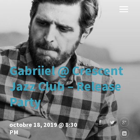
Gabriiel @ Crescent
Jazz Club – Release
Party
octobre 18, 2019 @ 8:30
PM