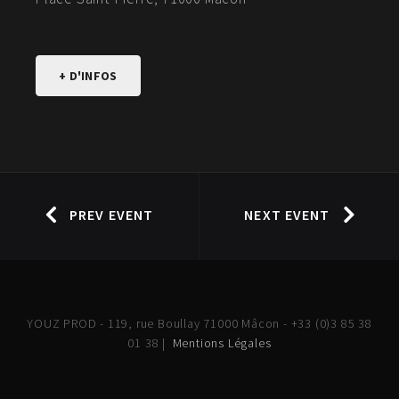
+ D'INFOS
PREV EVENT
NEXT EVENT
YOUZ PROD - 119, rue Boullay 71000 Mâcon - +33 (0)3 85 38
01 38 |
Mentions Légales