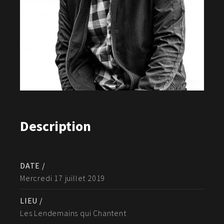
Description
DATE /
Mercredi 17 juillet 2019
LIEU /
Les Lendemains qui Chantent