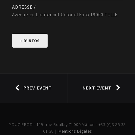
ADRESSE /
Avenue du Lieutenant Colonel Faro 19000 TULLE
+ D'INFOS
PREV EVENT
NEXT EVENT
YOUZ PROD - 119, rue Boullay 71000 Mâcon - +33 (0)3 85 38
01 38 |
Mentions Légales