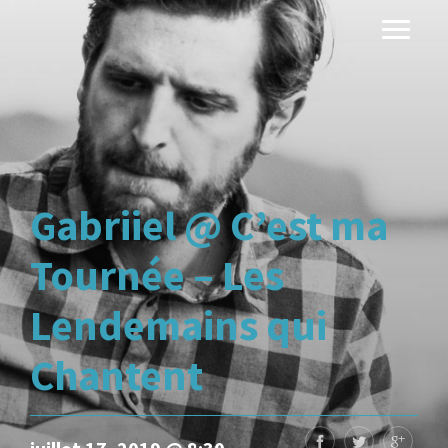
Gabriiel @ C’est ma
Tournée – Les
Lendemains qui
Chantent