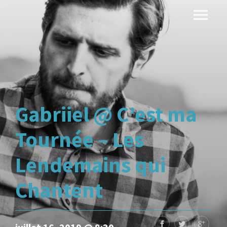
Gabriiel @ C’est ma
Tournée – Les
Lendemains qui
Chantent