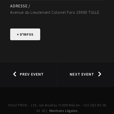
ADRESSE /
Avenue du Lieutenant Colonel Faro 19000 TULLE
+ D'INFOS
PREV EVENT
NEXT EVENT
YOUZ PROD - 119, rue Boullay 71000 Mâcon - +33 (0)3 85 38
01 38 |
Mentions Légales