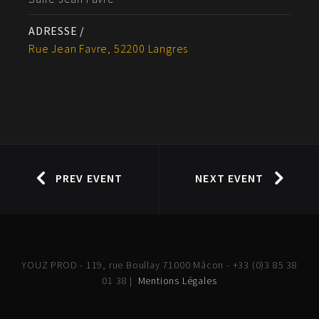
ADRESSE /
Rue Jean Favre, 52200 Langres
PREV EVENT
NEXT EVENT
YOUZ PROD - 119, rue Boullay 71000 Mâcon - +33 (0)3 85 38
01 38 |
Mentions Légales